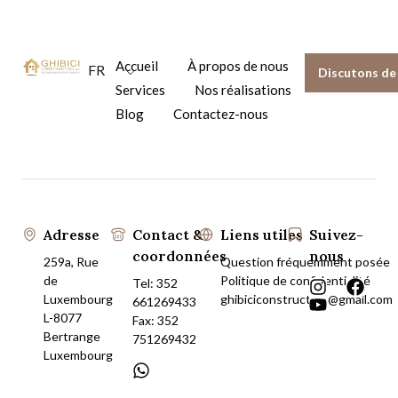
Accueil
À propos de nous
FR
Discutons de 
Services
Nos réalisations
Blog
Contactez-nous
Adresse
Contact &
Liens utiles
Suivez-
coordonnées
nous
259a, Rue
Question fréquemment posée
de
Politique de confidentialité
Tel:
352
Luxembourg
ghibiciconstruction@gmail.com
661269433
L-8077
Fax: 352
Bertrange
751269432
Luxembourg