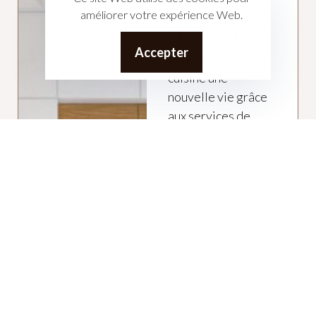
Rénovation
améliorer votre expérience Web.
de cuisine
Accepter
Offrez à votre
cuisine une
nouvelle vie grâce
aux services de
rénovation de
Ghibici
Construction. Que
vous souhaitiez
moderniser un
espace vieillissant
ou transformer
complètement
votre cuisine, notre
équipe met son