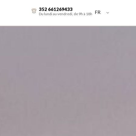
352 661269433
FR
Du lundi au vendredi, de 9h à 18h