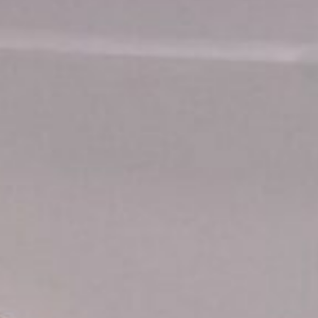
onfidentialité
 demande