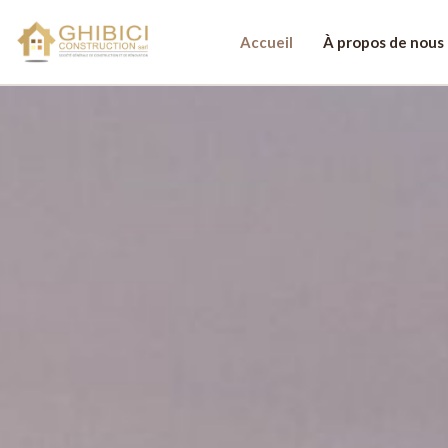
Accueil
À propos de nous
Discutons de vot
Nom
Pr
E-mail
*
Té
Votre message