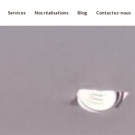
Services
Nos réalisations
Blog
Contactez-nous
re projet!
énom
léphone
*