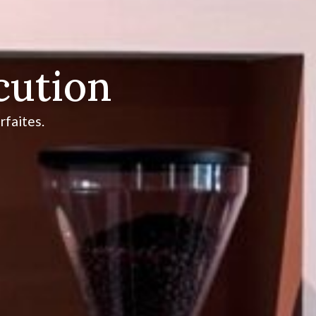
écution
rfaites.