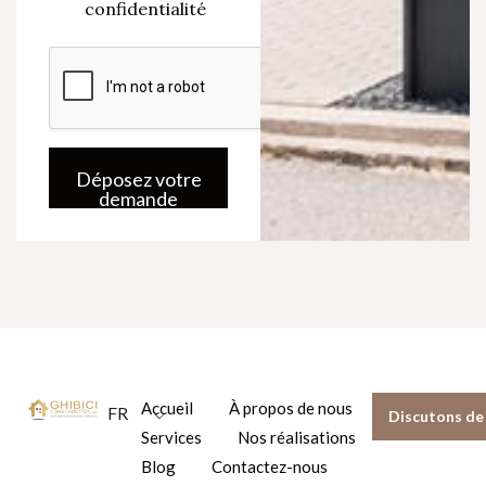
e
confidentialité
i
p
l
t
L
*
a
y
o
u
t
V
Déposez votre
o
demande
t
r
e
Accueil
À propos de nous
FR
Discutons de 
Services
Nos réalisations
Blog
Contactez-nous