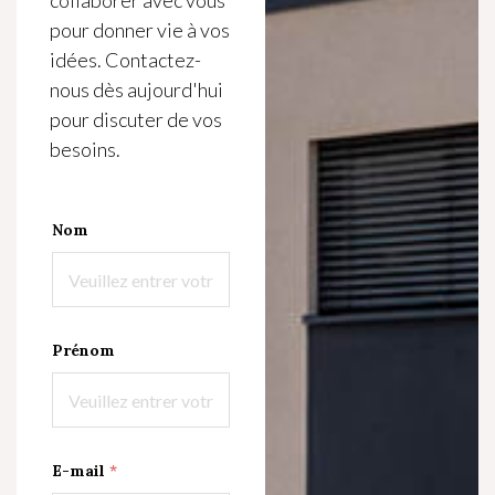
collaborer avec vous
pour donner vie à vos
idées. Contactez-
nous dès aujourd'hui
pour discuter de vos
besoins.
Nom
*
Prénom
L
a
y
o
u
t
E-mail
*
V