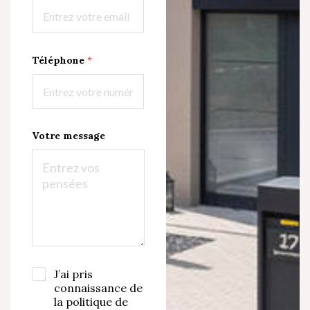
o
t
r
e
Téléphone
*
Votre message
E
J’ai pris
A
-
c
connaissance de
m
c
la politique de
a