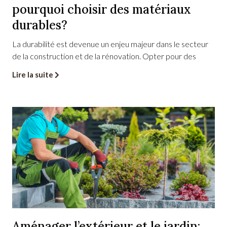
r
pourquoi choisir des matériaux
Prénom
é
n
durables?
o
m
La durabilité est devenue un enjeu majeur dans le secteur
E
de la construction et de la rénovation. Opter pour des
-
E-mail
*
m
Lire la suite
a
i
l
Téléphone
*
Votre message
Aménager l’extérieur et le jardin: