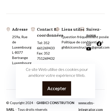
Adresse
Contact &
Liens utiles
Suivez-
coordonnées
nous
259a, Rue
Question fréquemment posée
de
Politique de confidentialité
Tel:
352
Luxembourg
ghibiciconstruction@gmail.com
661269433
L-8077
Fax: 352
Bertrange
751269432
Luxembourg
Ce site Web utilise des cookies pour
améliorer votre expérience Web.
Accepter
www.ebs-
© Copyright 2024
•
GHIBICI CONSTRUTION
integrator.com
SARL
•
Tous droits réservés