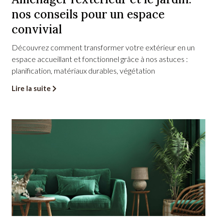
nos conseils pour un espace
convivial
J’ai pris
A
Découvrez comment transformer votre extérieur en un
c
connaissance
espace accueillant et fonctionnel grâce à nos astuces :
c
de la politique
planification, matériaux durables, végétation
e
de
p
confidentialit
Lire la suite
t
é
*
Déposez
votre
demande