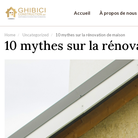
Accueil
À propos de nous
Discutons de vot
Home
Uncategorized
10 mythes sur la rénovation de maison
10 mythes sur la rénov
Nom
Pr
*
E-mail
*
Té
T
é
l
é
p
h
Votre message
o