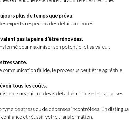
es offrent une excellente durabilité et esthétique.
oujours plus de temps que prévu.
des experts respectera les délais annoncés.
 valent pas la peine d’être rénovées.
sformé pour maximiser son potentiel et sa valeur.
 stressante.
 communication fluide, le processus peut être agréable.
révoir tous les coûts.
issent survenir, un devis détaillé minimise les surprises.
onyme de stress ou de dépenses incontrôlées. En distinguan
confiance et réussir votre transformation.