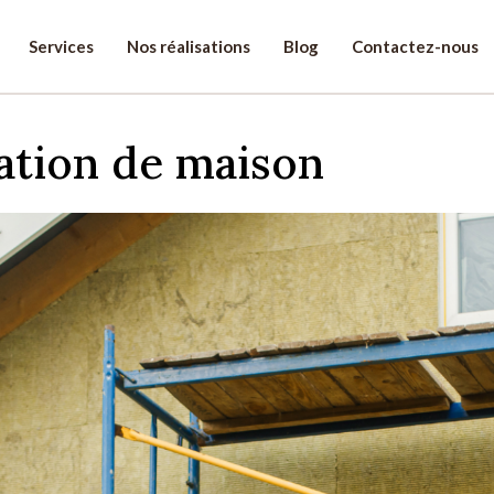
Services
Nos réalisations
Blog
Contactez-nous
re projet!
ation de maison
énom
léphone
*