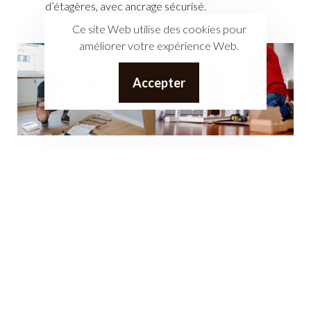
d’étagères, avec ancrage sécurisé.
Ce site Web utilise des cookies pour
améliorer votre expérience Web.
Accepter
Pourquoi confier l'assemblage
à Ghibici Construction ?
Expertise technique
: Une équipe qualifiée pour
comprendre les notices et éviter toute erreur
d’assemblage.
Gain de temps
: Dites adieu aux heures passées à
assembler vous-même vos meubles.