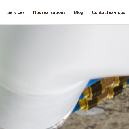
Services
Nos réalisations
Blog
Contactez-nous
re projet!
énom
léphone
*